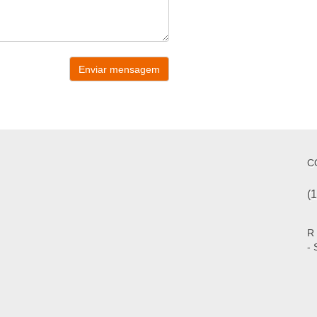
C
(
R 
- 