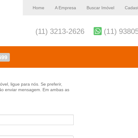
Home
A Empresa
Buscar Imóvel
Cadast
(11) 3213-2626
(11) 9380
699
vel, ligue para nós. Se preferir,
otão enviar mensagem. Em ambas as