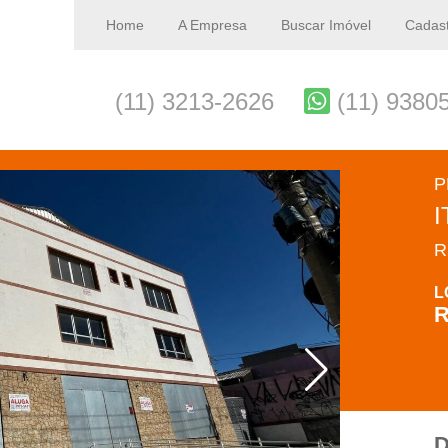
Home
A Empresa
Buscar Imóvel
Cadast
(11) 3213-2626
(11) 9380
P
R
L
R
D