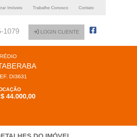
rar Imóveis
Trabalhe Conosco
Contato
5-1079
LOGIN CLIENTE
RÉDIO
ITABERABA
EF. DI3631
OCAÇÃO
$ 44.000,00
ETALHES DO IMÓVEL