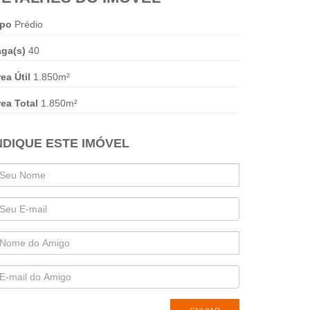
ipo
Prédio
aga(s)
40
ea Útil
1.850m²
ea Total
1.850m²
NDIQUE ESTE IMÓVEL